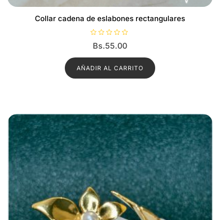
Collar cadena de eslabones rectangulares
V
Bs.
55.00
a
l
o
r
AÑADIR AL CARRITO
a
d
o
c
o
n
0
d
e
5