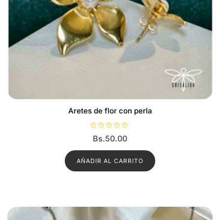
Aretes de flor con perla
V
Bs.
50.00
a
l
o
r
AÑADIR AL CARRITO
a
d
o
c
o
n
0
d
e
5