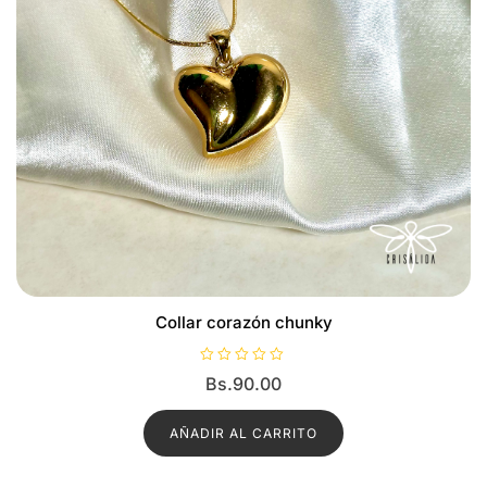
Collar corazón chunky
V
Bs.
90.00
a
l
o
r
AÑADIR AL CARRITO
a
d
o
c