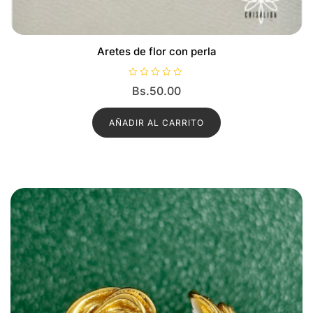
Aretes de flor con perla
V
Bs.
50.00
a
l
o
r
AÑADIR AL CARRITO
a
d
o
c
o
n
0
d
e
5