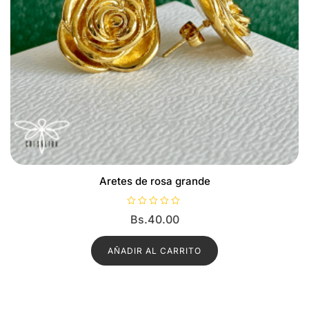
Aretes de rosa grande
V
Bs.
40.00
a
l
o
r
AÑADIR AL CARRITO
a
d
o
c
o
n
0