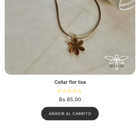
Collar flor lisa
V
Bs.
65.00
a
l
o
r
AÑADIR AL CARRITO
a
d
o
c
o
n
0