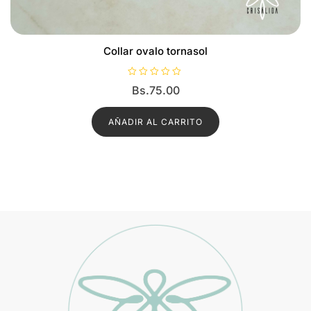
Collar ovalo tornasol
V
Bs.
75.00
a
l
o
r
AÑADIR AL CARRITO
a
d
o
c
o
n
0
d
e
5